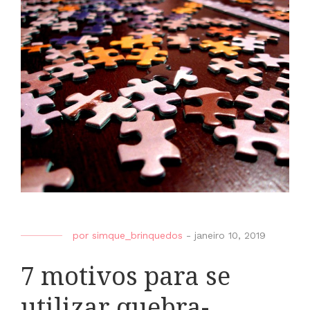
por
simque_brinquedos
-
janeiro 10, 2019
7 motivos para se
utilizar quebra-