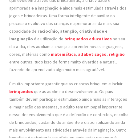
que evoluem através das brincadeiras, a criatividade é
aprimorada e a imaginação é ainda mais estimulada através dos
jogos e brincadeiras. Uma forma inteligente de auxiliar no
processo evolutivo das crianças e aprimorar ainda mais sua
capacidade de
raciocínio, atenção, criatividade e
imaginação
é a utilização de
brinquedos educativos
no seu
dia-a-dia, eles auxiliam a criança a aprender novas linguagens,
cores, matérias como
matemática
,
alfabetização
,
religião
entre outras, tudo isso de forma muito divertida e natural,
fazendo do aprendizado algo muito mais agradável.
É muito importante garantir que as crianças brinquem e incluir
brinquedos
que as auxilie no desenvolvimento. Os pais
também devem participar estimulando ainda mais as interações
e imaginação das mesmas, o adulto tem um papel importante
nesse desenvolvimento que é a definição de contextos, escolha
de brinquedos, cuidando do ambiente e disponibilizando ainda
mais envolvimento nas atividades através da imaginação. Outro
benefício é estreitar laços afetivos, pois estar presente é