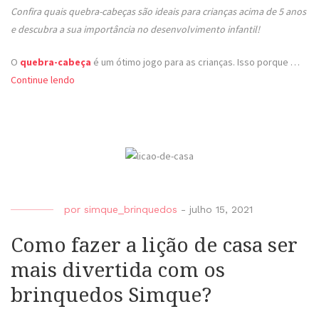
Confira quais quebra-cabeças são ideais para crianças acima de 5 anos
e descubra a sua importância no desenvolvimento infantil!
O
quebra-cabeça
é um ótimo jogo para as crianças. Isso porque …
Continue lendo
por
simque_brinquedos
-
julho 15, 2021
Como fazer a lição de casa ser
mais divertida com os
brinquedos Simque?