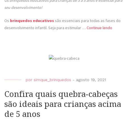
Os brinquedos educativos para crianças de 3 a 5 anos é essencial para
seu desenvolvimento!
Os
brinquedos educativos
são essenciais para todas as fases do
desenvolvimento infantil. Seja para estimular …
Continue lendo
por
simque_brinquedos
-
agosto 19, 2021
Confira quais quebra-cabeças
são ideais para crianças acima
de 5 anos