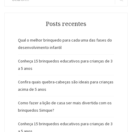
por
por:
Buscar
posts
Posts recentes
Qual o melhor brinquedo para cada uma das fases do
desenvolvimento infantil
Conheça 15 brinquedos educativos para crianças de 3
a 5 anos
Confira quais quebra-cabeças são ideais para crianças
acima de 5 anos
Como fazer a lição de casa ser mais divertida com os
brinquedos Simque?
Conheça 15 brinquedos educativos para crianças de 3
a 5 anos